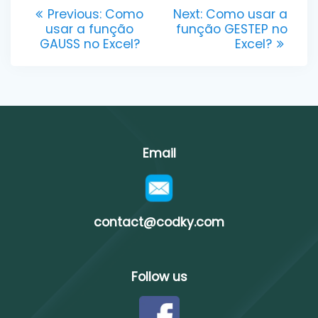
Post
Previous
Next
Previous:
Como
Next:
Como usar a
post:
post:
usar a função
função GESTEP no
navigation
GAUSS no Excel?
Excel?
Email
contact@codky.com
Follow us