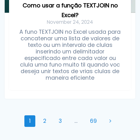
Como usar a função TEXTJOIN no
Excel?
November 24, 2024
A funo TEXTJOIN no Excel usada para
concatenar uma lista de valores de
texto ou um intervalo de clulas
inserindo um delimitador
especificado entre cada valor ou
clula uma funo muito til quando voc
deseja unir textos de vrias clulas de
maneira eficiente
Posts
Page
Page
Page
Page
1
2
3
…
69
navigation