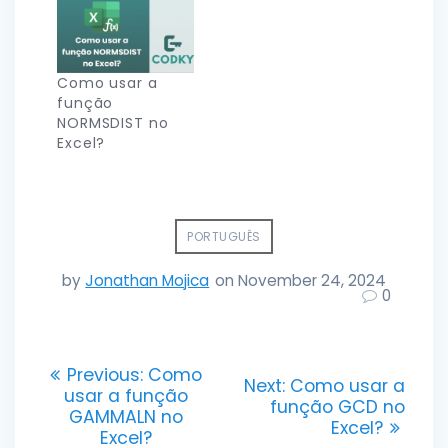
Como usar a
função
NORMSDIST no
Excel?
PORTUGUÊS
by
Jonathan Mojica
on November 24, 2024
0
Post
Previous
Previous:
Como
Next
Next:
Como usar a
post:
usar a função
navigation
post:
função GCD no
GAMMALN no
Excel?
Excel?