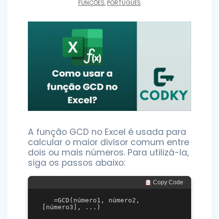
FUNÇÕES
,
PORTUGUÊS
A função GCD no Excel é usada para
calcular o maior divisor comum entre
dois ou mais números. Para utilizá-la,
siga os passos abaixo:
 Copy Code
   =GCD(número1, número2, 