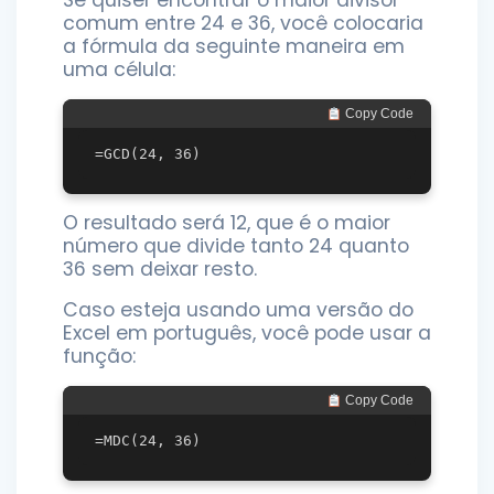
comum entre 24 e 36, você colocaria
a fórmula da seguinte maneira em
uma célula:
 Copy Code
O resultado será 12, que é o maior
número que divide tanto 24 quanto
36 sem deixar resto.
Caso esteja usando uma versão do
Excel em português, você pode usar a
função:
 Copy Code