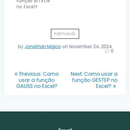
função BITXOR
no Excel?
PORTUGUÊS
by
Jonathan Mojica
on November 24, 2024
0
Post
Previous
Next
Previous:
Como
Next:
Como usar a
post:
post:
usar a função
função GESTEP no
navigation
GAUSS no Excel?
Excel?