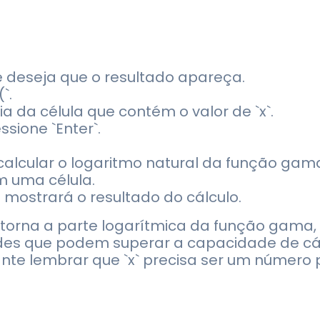
ê deseja que o resultado apareça.
`.
cia da célula que contém o valor de `x`.
sione `Enter`.
alcular o logaritmo natural da função gama 
 uma célula.
a mostrará o resultado do cálculo.
torna a parte logarítmica da função gama, 
es que podem superar a capacidade de cál
te lembrar que `x` precisa ser um número p