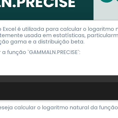
Excel é utilizada para calcular o logaritm
temente usada em estatísticas, particularm
ção gama e a distribuição beta.
 a função `GAMMALN.PRECISE`:
eseja calcular o logaritmo natural da função