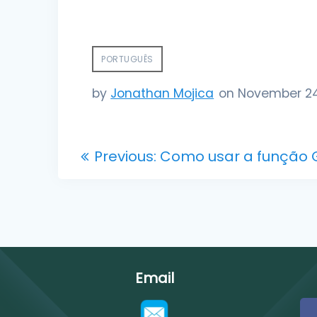
PORTUGUÊS
by
Jonathan Mojica
on November 24
Post
Previous
Previous:
Como usar a função 
post:
navigation
Email