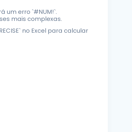
rá um erro `#NUM!`.
ises mais complexas.
ECISE` no Excel para calcular