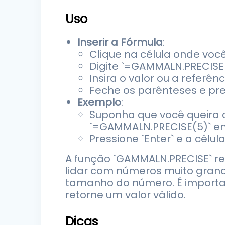
Uso
Inserir a Fórmula
:
Clique na célula onde voc
Digite `=GAMMALN.PRECISE(
Insira o valor ou a referên
Feche os parênteses e pres
Exemplo
:
Suponha que você queira c
`=GAMMALN.PRECISE(5)` em
Pressione `Enter` e a célul
A função `GAMMALN.PRECISE` re
lidar com números muito grand
tamanho do número. É importan
retorne um valor válido.
Dicas