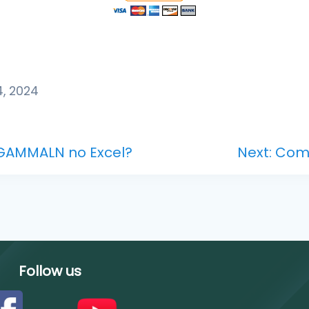
, 2024
Next
GAMMALN no Excel?
Next:
Como
post:
Follow us