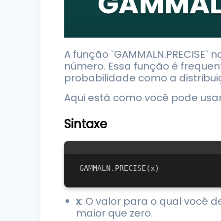
A função `GAMMALN.PRECISE` no 
número. Essa função é frequen
probabilidade como a distribui
Aqui está como você pode usar
Sintaxe
x
: O valor para o qual você d
maior que zero.