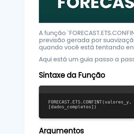
A função `FORECAST.ETS.CONFINT
previsão gerada por suavização
quando você está tentando ent
Aqui está um guia passo a pas
Sintaxe da Função
FORECAST.ETS.CONFINT(valores_y, 
Argumentos