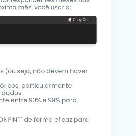
s correspondentes meses nas
róximo mês, você usaria:
 Copy Code
es (ou seja, não devem haver
óricos, particularmente
 dados.
nte entre 90% e 99% para
ONFINT` de forma eficaz para