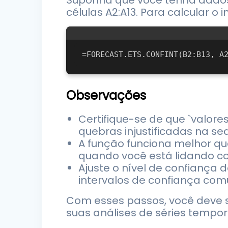
Suponha que você tenha dados
células A2:A13. Para calcular o
Observações
Certifique-se de que `valore
quebras injustificadas na se
A função funciona melhor qu
quando você está lidando c
Ajuste o nível de confiança
intervalos de confiança com
Com esses passos, você deve s
suas análises de séries tempora