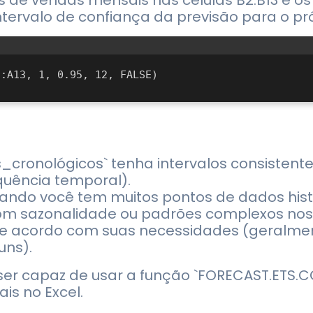
 de vendas mensais nas células B2:B13 e o
 intervalo de confiança da previsão para o p
s_cronológicos` tenha intervalos consistent
quência temporal).
ando você tem muitos pontos de dados hist
om sazonalidade ou padrões complexos nos
 de acordo com suas necessidades (geralme
uns).
er capaz de usar a função `FORECAST.ETS.C
is no Excel.