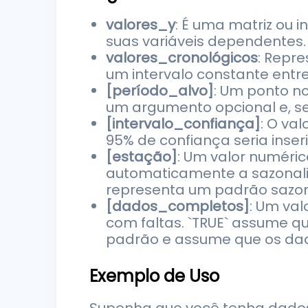
valores_y
: É uma matriz ou 
suas variáveis dependentes.
valores_cronológicos
: Repr
um intervalo constante entr
[período_alvo]
: Um ponto no
um argumento opcional e, se 
[intervalo_confiança]
: O va
95% de confiança seria inser
[estação]
: Um valor numéric
automaticamente a sazonalida
representa um padrão sazona
[dados_completos]
: Um val
com faltas. `TRUE` assume q
padrão e assume que os da
Exemplo de Uso