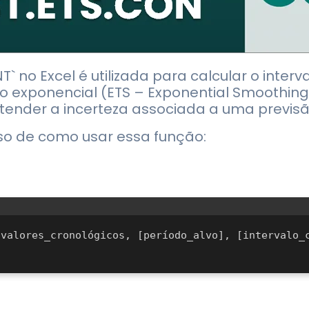
` no Excel é utilizada para calcular o inte
 exponencial (ETS – Exponential Smoothing).
ender a incerteza associada a uma previsã
so de como usar essa função:
valores_cronológicos, [período_alvo], [intervalo_c