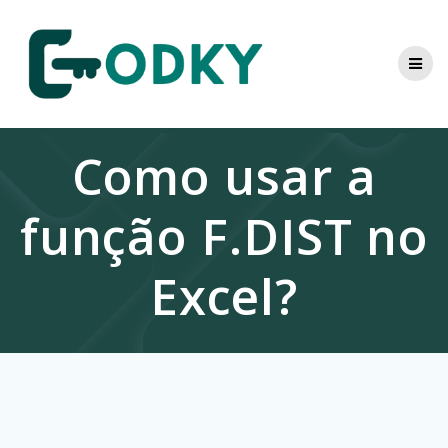
Skip
to
content
Como usar a
função F.DIST no
Excel?