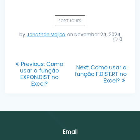
PORTUGUÊS
by
Jonathan Mojica
on November 24, 2024
0
Post
Previous
Previous:
Como
Next
Next:
Como usar a
post:
usar a função
navigation
post:
função F.DIST.RT no
EXPON.DIST no
Excel?
Excel?
Email