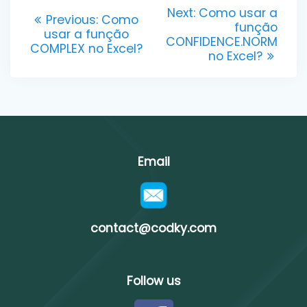
Post
Next
Next:
Como usar a
Previous
Previous:
Como
post:
função
navigation
post:
usar a função
CONFIDENCE.NORM
COMPLEX no Excel?
no Excel?
Email
contact@codky.com
Follow us