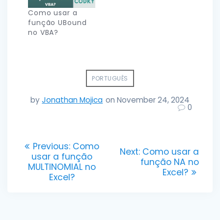
Como usar a
função UBound
no VBA?
PORTUGUÊS
by
Jonathan Mojica
on November 24, 2024
0
Post
Previous
Previous:
Como
Next
Next:
Como usar a
post:
usar a função
navigation
post:
função NA no
MULTINOMIAL no
Excel?
Excel?