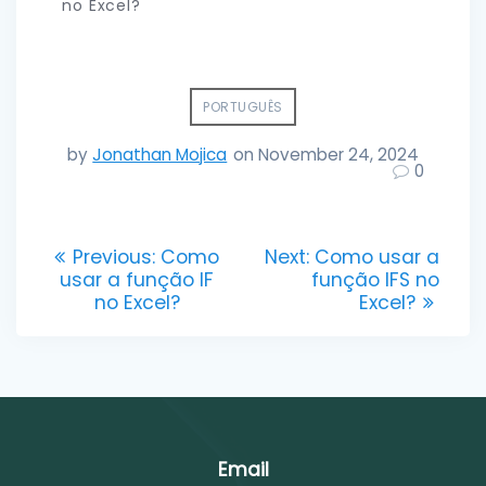
no Excel?
PORTUGUÊS
by
Jonathan Mojica
on November 24, 2024
0
Post
Previous
Next
Previous:
Como
Next:
Como usar a
post:
post:
usar a função IF
função IFS no
navigation
no Excel?
Excel?
Email