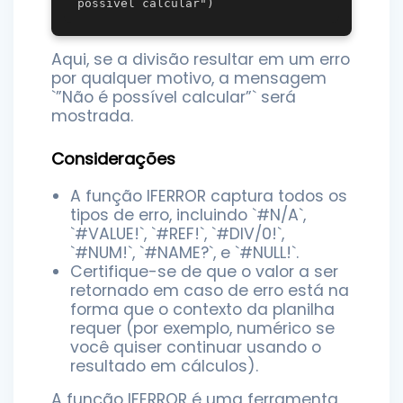
Aqui, se a divisão resultar em um erro
por qualquer motivo, a mensagem
`”Não é possível calcular”` será
mostrada.
Considerações
A função IFERROR captura todos os
tipos de erro, incluindo `#N/A`,
`#VALUE!`, `#REF!`, `#DIV/0!`,
`#NUM!`, `#NAME?`, e `#NULL!`.
Certifique-se de que o valor a ser
retornado em caso de erro está na
forma que o contexto da planilha
requer (por exemplo, numérico se
você quiser continuar usando o
resultado em cálculos).
A função IFERROR é uma ferramenta