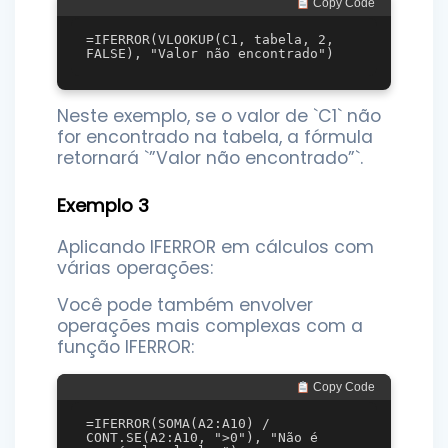
 Copy Code
=IFERROR(VLOOKUP(C1, tabela, 2, 
Neste exemplo, se o valor de `C1` não
for encontrado na tabela, a fórmula
retornará `”Valor não encontrado”`.
Exemplo 3
Aplicando IFERROR em cálculos com
várias operações:
Você pode também envolver
operações mais complexas com a
função IFERROR:
 Copy Code
=IFERROR(SOMA(A2:A10) / 
CONT.SE(A2:A10, ">0"), "Não é 