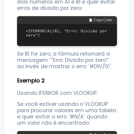
dois números em A1 e B1 e quer evitar
erros de divisão por zero:
 Copy Code
=IFERROR(A1/B1, "Erro: Divisão por 
Se B1 for zero, a fórmula retornará a
mensagem `”Erro: Divisão por zero”`
ao invés de mostrar o erro `#DIV/0!`.
Exemplo 2
Usando IFERROR com VLOOKUP:
Se você estiver usando o VLOOKUP
para procurar valores em uma tabela
e quer evitar o erro `#N/A` quando
um valor não é encontrado: