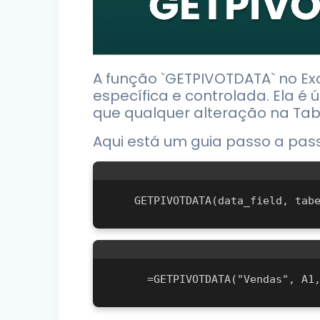
A função `GETPIVOTDATA` no Ex
específica e controlada. Ela é
que qualquer alteração na Tabe
Aqui está um guia passo a pas