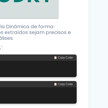
ela Dinâmica de forma
os extraídos sejam precisos e
lises.
`:
 Copy Code
 Copy Code