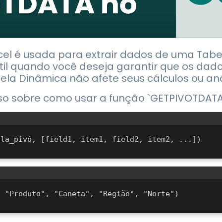
cel é usada para extrair dados de uma Tab
 útil quando você deseja garantir que os dad
la Dinâmica não afete seus cálculos ou aná
so sobre como usar a função `GETPIVOTDATA