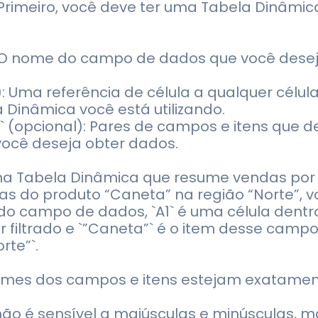
 Primeiro, você deve ter uma Tabela Dinâmica
): O nome do campo de dados que você desej
): Uma referência de célula a qualquer célul
a Dinâmica você está utilizando.
m2, …` (opcional): Pares de campos e itens que
você deseja obter dados.
 Tabela Dinâmica que resume vendas por p
as do produto “Caneta” na região “Norte”, v
 do campo de dados, `A1` é uma célula dent
r filtrado e `”Caneta”` é o item desse campo
rte”`.
nomes dos campos e itens estejam exatame
ão é sensível a maiúsculas e minúsculas, ma