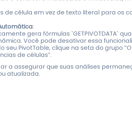
 de célula em vez de texto literal para os 
 Automática
:
icamente gera fórmulas `GETPIVOTDATA` qua
nâmica. Você pode desativar essa funcional
 do seu PivotTable, clique na seta do grupo
cias de células”.
dar a assegurar que suas análises perma
u atualizada.