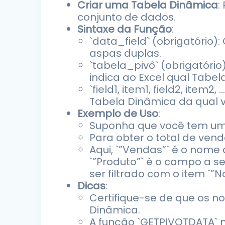
Criar uma Tabela Dinâmica
:
conjunto de dados.
Sintaxe da Função
:
`data_field` (obrigatório
aspas duplas.
`tabela_pivô` (obrigatório
indica ao Excel qual Tabel
`field1, item1, field2, ite
Tabela Dinâmica da qual 
Exemplo de Uso
:
Suponha que você tem uma
Para obter o total de vend
Aqui, `”Vendas”` é o nome
`”Produto”` é o campo a se
ser filtrado com o item `”No
Dicas
:
Certifique-se de que os 
Dinâmica.
A função `GETPIVOTDATA` n