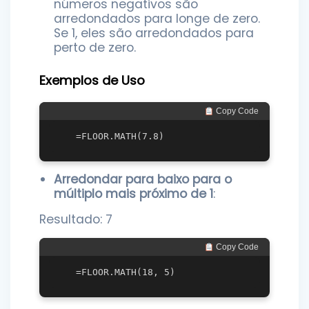
números negativos são
arredondados para longe de zero.
Se 1, eles são arredondados para
perto de zero.
Exemplos de Uso
 Copy Code
Arredondar para baixo para o
múltiplo mais próximo de 1
:
Resultado: 7
 Copy Code