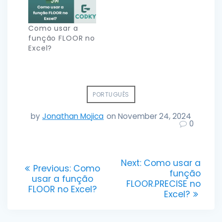
Como usar a
função FLOOR no
Excel?
PORTUGUÊS
by
Jonathan Mojica
on November 24, 2024
0
Post
Next
Next:
Como usar a
Previous
Previous:
Como
post:
função
navigation
post:
usar a função
FLOOR.PRECISE no
FLOOR no Excel?
Excel?