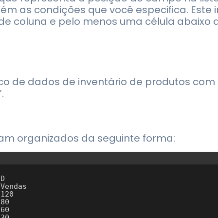
tém as condições que você especifica. Este in
de coluna e pelo menos uma célula abaixo d
 de dados de inventário de produtos com a
.
am organizados da seguinte forma:
D

Vendas

120

80

60
