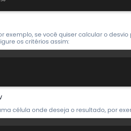
 Por exemplo, se você quiser calcular o desv
igure os critérios assim:
V
a célula onde deseja o resultado, por exem