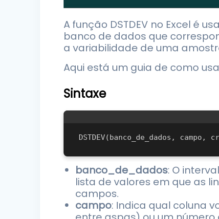
A função DSTDEV no Excel é u
banco de dados que corresponde
a variabilidade de uma amostr
Aqui está um guia de como usa
Sintaxe
banco_de_dados
: O inter
lista de valores em que as l
campos.
campo
: Indica qual coluna
entre aspas) ou um número q