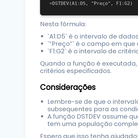
Nesta fórmula:
`A1:D5` é o intervalo de dados
`”Preço”` é o campo em que 
`F1:G2` é o intervalo de crité
Quando a função é executada, 
critérios especificados.
Considerações
Lembre-se de que o intervalo 
subsequentes para as condi
A função DSTDEV assume qu
tem uma população completa
Espero que isso tenha ajudado!