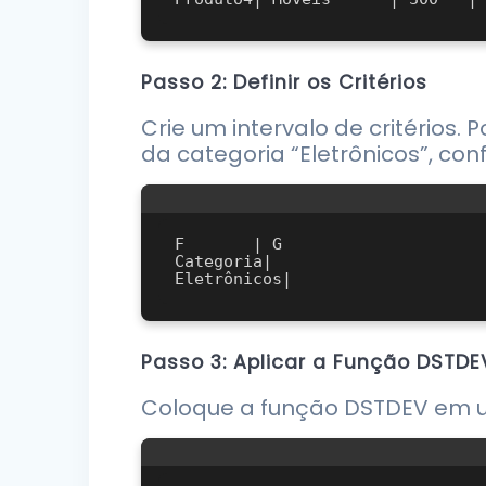
Passo 2: Definir os Critérios
Crie um intervalo de critérios.
da categoria “Eletrônicos”, conf
F       | G

Categoria|

Passo 3: Aplicar a Função DSTDE
Coloque a função DSTDEV em um