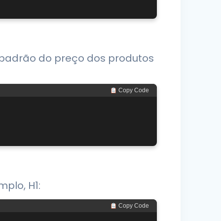
io padrão do preço dos produtos
 Copy Code
plo, H1:
 Copy Code