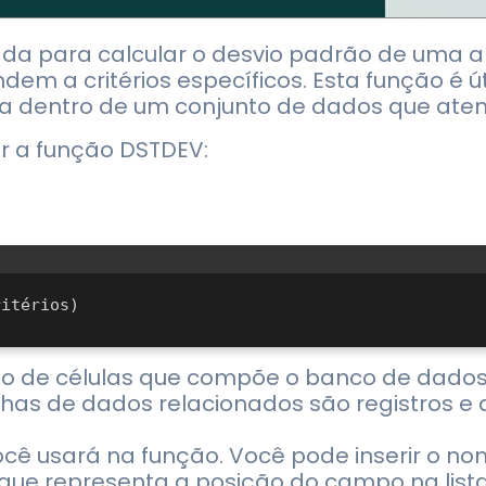
sada para calcular o desvio padrão de uma
m a critérios específicos. Esta função é ú
a dentro de um conjunto de dados que aten
r a função DSTDEV:
valo de células que compõe o banco de dad
inhas de dados relacionados são registros e
 você usará na função. Você pode inserir o
ue representa a posição do campo na lista