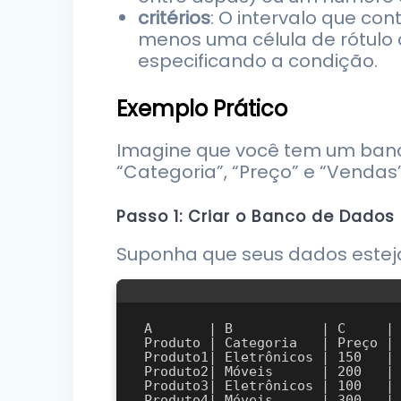
critérios
: O intervalo que con
menos uma célula de rótulo 
especificando a condição.
Exemplo Prático
Imagine que você tem um banco
“Categoria”, “Preço” e “Vendas”
Passo 1: Criar o Banco de Dados
Suponha que seus dados estej
A       | B           | C     | 
Produto | Categoria   | Preço | 
Produto1| Eletrônicos | 150   | 
Produto2| Móveis      | 200   | 
Produto3| Eletrônicos | 100   | 