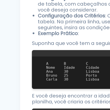
de tabela, com cabeçalhos c
você deseja considerar.
Configuração dos Critérios
:
tabela. Na primeira linha, 
seguintes, insira as condiçõ
Exemplo Prático
:
Suponha que você tem a segui
   A       B         C

   Nome    Idade     Cidade

   Ana     30        Lisboa

   Bruno   25        Porto

E você deseja encontrar a id
planilha, você criaria os critéri