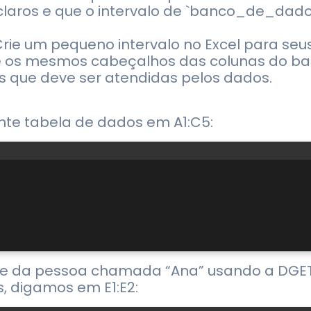
laros e que o intervalo de `banco_de_dados
 Crie um pequeno intervalo no Excel para seu
use os mesmos cabeçalhos das colunas do ba
es que deve ser atendidas pelos dados.
nte tabela de dados em A1:C5:
ade da pessoa chamada “Ana” usando a DGET
os, digamos em E1:E2: