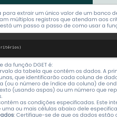
a para extrair um único valor de um banco 
stam múltiplos registros que atendam aos cri
i está um passo a passo de como usar a fun
axe da função DGET é:
valo da tabela que contém os dados. A prim
unas, que identificarão cada coluna de dado
 (ou o número de índice da coluna) de onde
texto (usando aspas) ou um número que rep
.
ue contém as condições especificadas. Este in
uma ou mais células abaixo dele especific
Dados
: Certifique-se de que os dados estã