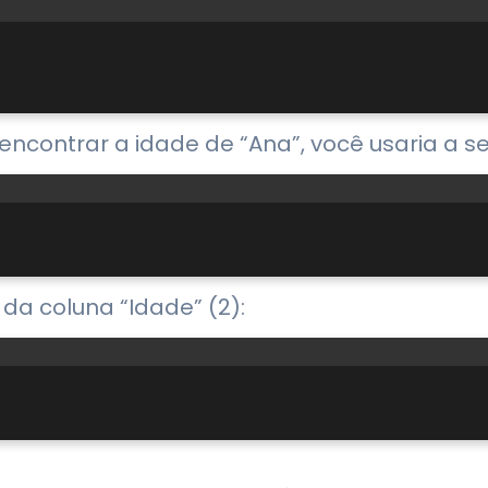
ncontrar a idade de “Ana”, você usaria a se
da coluna “Idade” (2):