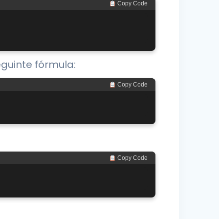
 Copy Code
guinte fórmula:
 Copy Code
 Copy Code