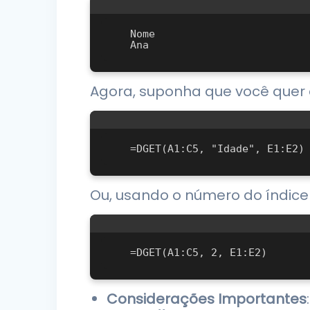
   Nome

Agora, suponha que você quer e
Ou, usando o número do índice 
Considerações Importantes
: