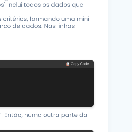
` inclui todos os dados que
s critérios, formando uma mini
nco de dados. Nas linhas
 Copy Code
. Então, numa outra parte da