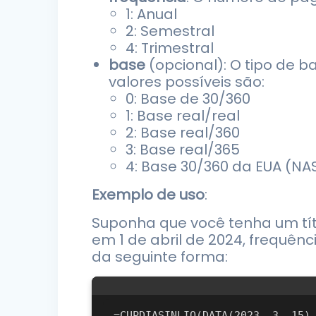
1: Anual
2: Semestral
4: Trimestral
base
(opcional): O tipo de b
valores possíveis são:
0: Base de 30/360
1: Base real/real
2: Base real/360
3: Base real/365
4: Base 30/360 da EUA (NA
Exemplo de uso
:
Suponha que você tenha um tít
em 1 de abril de 2024, frequênc
da seguinte forma: