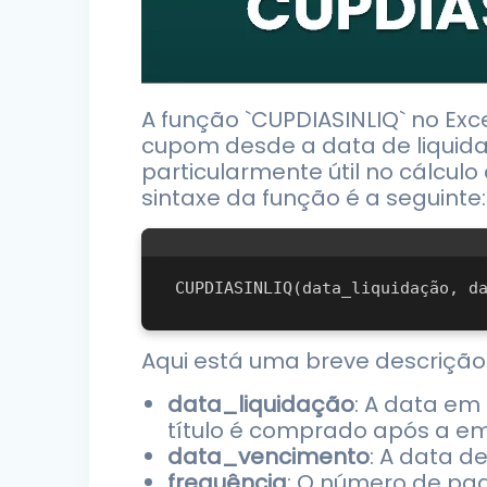
A função `CUPDIASINLIQ` no Exc
cupom desde a data de liquid
particularmente útil no cálcul
sintaxe da função é a seguinte:
Aqui está uma breve descriçã
data_liquidação
: A data em
título é comprado após a em
data_vencimento
: A data d
frequência
: O número de pa