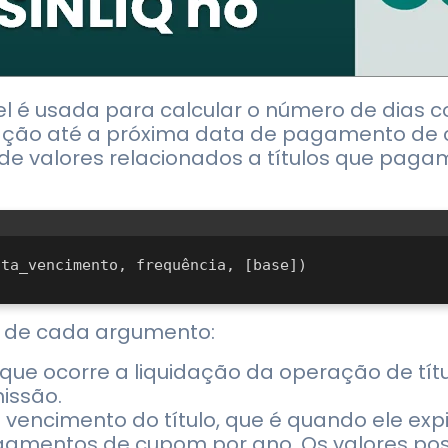
el é usada para calcular o número de dias 
ação até a próxima data de pagamento de 
o de valores relacionados a títulos que paga
o de cada argumento:
 que ocorre a liquidação da operação de títu
issão.
e vencimento do título, que é quando ele expi
gamentos de cupom por ano. Os valores poss