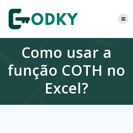
Skip
to
content
Como usar a
função COTH no
Excel?