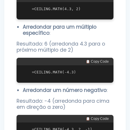
Arredondar para um múltiplo
específico
:
Resultado: 6 (arredonda 4.3 para o
próximo múltiplo de 2)
 Copy Code
Arredondar um número negativo
:
Resultado: -4 (arredonda para cima
em direção a zero)
 Copy Code