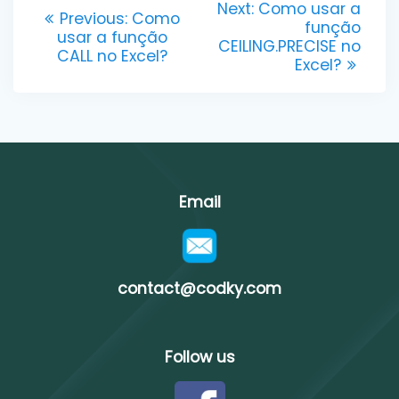
Next
Next:
Como usar a
Previous
Previous:
Como
post:
função
navigation
post:
usar a função
CEILING.PRECISE no
CALL no Excel?
Excel?
Email
contact@codky.com
Follow us