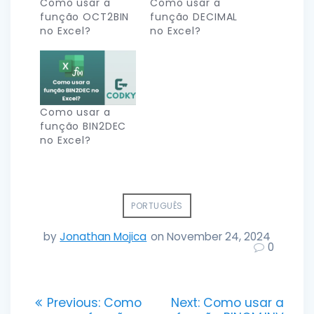
Como usar a
Como usar a
função OCT2BIN
função DECIMAL
no Excel?
no Excel?
Como usar a
função BIN2DEC
no Excel?
PORTUGUÊS
by
Jonathan Mojica
on November 24, 2024
0
Post
Previous
Next
Previous:
Como
Next:
Como usar a