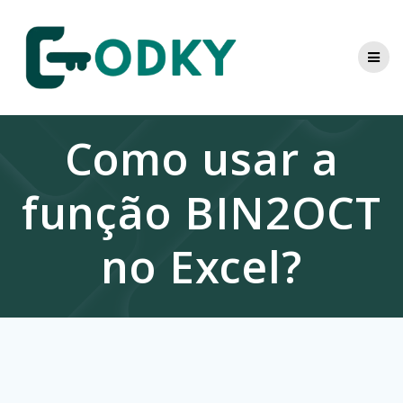
Skip
to
content
Como usar a
função BIN2OCT
no Excel?