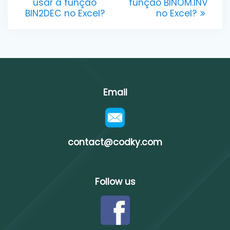
post:
post:
usar a função
função BINOM.INV
navigation
BIN2DEC no Excel?
no Excel?
Email
contact@codky.com
Follow us