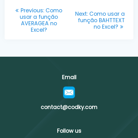
Post
Previous
Previous:
Como
Next
Next:
Como usar a
post:
usar a função
navigation
post:
função BAHTTEXT
AVERAGEA no
no Excel?
Excel?
Email
contact@codky.com
Follow us