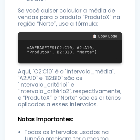
Se você quiser calcular a média de
vendas para o produto “ProdutoX” na
região “Norte”, use a fórmula:
 Copy Code
=AVERAGEIFS(C2:C10, A2:A10, 
Aqui, `C2:C10` é o `intervalo_média`,
`A2:A10` e `B2:B10` são os
`intervalo_critério1` e
`intervalo_critério2`, respectivamente,
e “ProdutoX” e “Norte” são os critérios
aplicados a esses intervalos.
Notas Importantes:
Todos os intervalos usados na
função precisam ter o mesmo