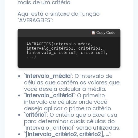
mais de um critério.
Aqui está a sintaxe da função
`AVERAGEIFS`:
 Copy Code
AVERAGEIFS(intervalo_média, 
intervalo_critério1, critério1, 
[intervalo_critério2, critério2], 
`intervalo_média`
: O intervalo de
células que contém os valores que
você deseja calcular a média.
`intervalo_critério1`
: O primeiro
intervalo de células onde você
deseja aplicar o primeiro critério.
`critério1`
: O critério que o Excel usa
para determinar quais células do
`intervalo_critério1` serão utilizadas.
`[intervalo_critério2, critério2], …`
: