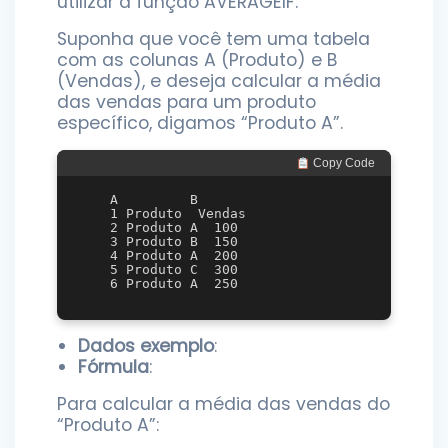
utilizar a função AVERAGEIF:
Suponha que você tem uma tabela
com as colunas A (Produto) e B
(Vendas), e deseja calcular a média
das vendas para um produto
específico, digamos “Produto A”.
 Copy Code
   A         B

   1 Produto  Vendas

   2 Produto A  100

   3 Produto B  150

   4 Produto A  200

   5 Produto C  300

Dados exemplo
:
Fórmula
:
Para calcular a média das vendas do
“Produto A”: