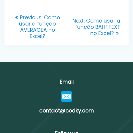
Post
Previous
Previous:
Como
Next
Next:
Como usar a
post:
usar a função
navigation
post:
função BAHTTEXT
AVERAGEA no
no Excel?
Excel?
Email
contact@codky.com