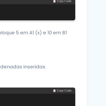
 Copy Code
loque 5 em A1 (x) e 10 em B1
rdenadas inseridas.
 Copy Code