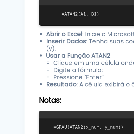
Abrir o Excel
: Inicie o Micros
Inserir Dados
: Tenha suas co
(y).
Usar a Função ATAN2
:
Clique em uma célula ond
Digite a fórmula:
Pressione `Enter`.
Resultado
: A célula exibirá
Notas: