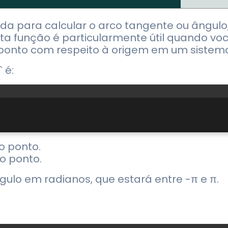
ada para calcular o arco tangente ou ângulo
ta função é particularmente útil quando vo
ponto com respeito à origem em um sistem
 é:
o ponto.
o ponto.
ulo em radianos, que estará entre -π e π.