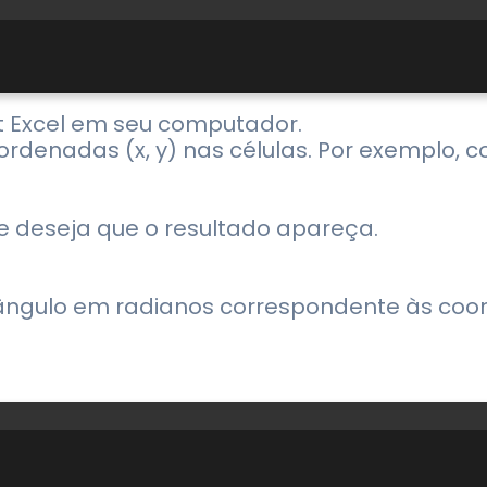
oft Excel em seu computador.
ordenadas (x, y) nas células. Por exemplo, co
e deseja que o resultado apareça.
 o ângulo em radianos correspondente às coo