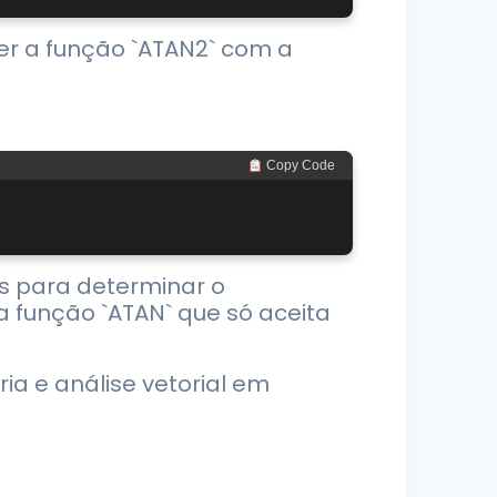
ver a função `ATAN2` com a
 Copy Code
os para determinar o
a função `ATAN` que só aceita
a e análise vetorial em