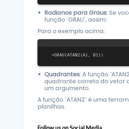
Radianos para Graus
: Se vo
função `GRAU`, assim:
Para o exemplo acima:
Quadrantes
: A função `ATA
quadrante correto do vetor 
um argumento.
A função `ATAN2` é uma ferram
planilhas.
Follow us on Social Media