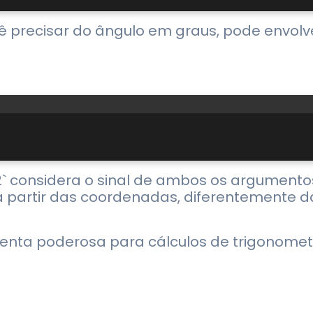
cê precisar do ângulo em graus, pode envol
N2` considera o sinal de ambos os argument
a partir das coordenadas, diferentemente d
enta poderosa para cálculos de trigonometri